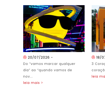
20/07/2026
-
18/0
Do “vamos marcar qualquer
3 Cora
dia” ao “quando vamos de
coração
nov...
leia ma
leia mais >