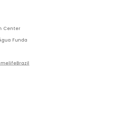
n Center
 Água Funda
elifeBrazil