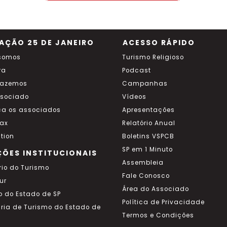
AÇÃO 25 DE JANEIRO
ACESSO RÁPIDO
somos
Turismo Religioso
ra
Podcast
fazemos
Campanhas
ssociado
Vídeos
a os associados
Apresentações
ax
Relatório Anual
tion
Boletins VSPCB
SP em 1 Minuto
ÇÕES INSTITUCIONAIS
Assembleia
rio do Turismo
Fale Conosco
ur
Área do Associado
o do Estado de SP
Política de Privacidade
aria de Turismo do Estado de
Termos e Condições