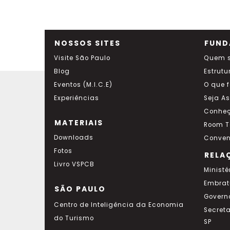
NOSSOS SITES
FUND
Visite São Paulo
Quem 
Blog
Estrutu
Eventos (M.I.C.E)
O que 
Experiências
Seja A
Conheç
MATERIAIS
Room T
Downloads
Conven
Fotos
RELA
Livro VSPCB
Ministé
Embrat
SÃO PAULO
Govern
Centro de Inteligência da Economia
Secret
do Turismo
SP