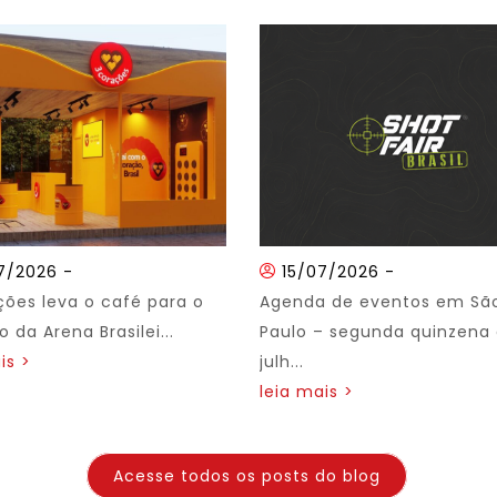
7/2026
-
15/07/2026
-
ções leva o café para o
Agenda de eventos em Sã
 da Arena Brasilei...
Paulo – segunda quinzena
is >
julh...
leia mais >
Acesse todos os posts do blog