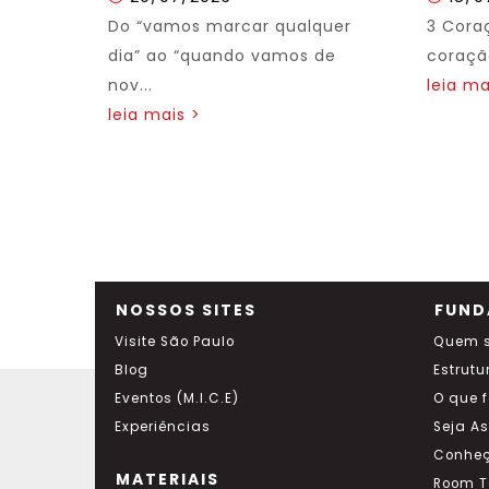
Do “vamos marcar qualquer
3 Cora
dia” ao “quando vamos de
coração
nov...
leia ma
leia mais >
NOSSOS SITES
FUND
Visite São Paulo
Quem 
Blog
Estrutu
Eventos (M.I.C.E)
O que 
Experiências
Seja A
Conheç
MATERIAIS
Room T