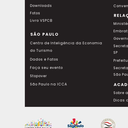
Downloads
Conven
Fotos
RELA
Livro VSPCB
Ministé
Embrat
SÃO PAULO
Govern
Centro de Inteligência da Economia
Secret
do Turismo
SP
Dados e Fatos
Prefeit
Faça seu evento
Secret
São Pa
Stopover
ACAD
São Paulo na ICCA
Sobre 
Dicas 