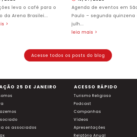
ções leva o café para o
Agenda de eventos em Sã
 da Arena Brasilei...
Paulo – segunda quinzena
is >
julh...
leia mais >
Acesse todos os posts do blog
AÇÃO 25 DE JANEIRO
ACESSO RÁPIDO
somos
Turismo Religioso
ra
Podcast
fazemos
Campanhas
ssociado
Vídeos
a os associados
Apresentações
ax
Relatório Anual