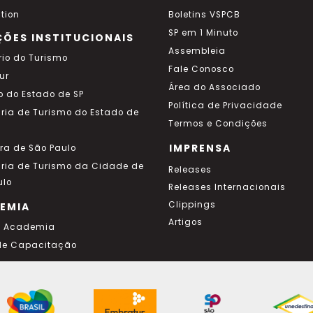
tion
Boletins VSPCB
SP em 1 Minuto
ÇÕES INSTITUCIONAIS
Assembleia
rio do Turismo
Fale Conosco
ur
Área do Associado
o do Estado de SP
Política de Privacidade
aria de Turismo do Estado de
Termos e Condições
IMPRENSA
ura de São Paulo
aria de Turismo da Cidade de
Releases
ulo
Releases Internacionais
Clippings
EMIA
Artigos
a Academia
de Capacitação