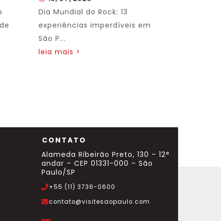
o
Dia Mundial do Rock: 13
 de
experiências imperdíveis em
São P...
leia mais >
CONTATO
Alameda Ribeirão Preto, 130 – 12°
andar – CEP 01331-000 – São
Paulo/SP
+55 (11) 3736-0600
contato@visitesaopaulo.com