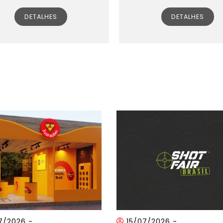
DETALHES
DETALHES
7/2026
-
15/07/2026
-