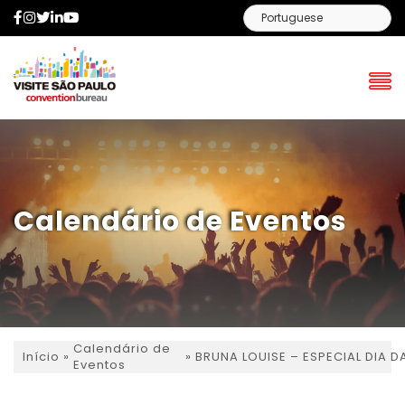
Facebook
Instagram
Twitter
LinkedIn
YouTube
Calendário de Eventos
Calendário de
»
»
BRUNA LOUISE – ESPECIAL DIA D
Início
Eventos