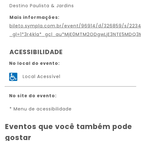
Destino Paulista & Jardins
Mais informações:
bileto.sympla.com.br/event/96914/d/326859/s/2234
_gl=1*3r4kla*_gcl_au*MjE0MTM2ODgwLjE3NTE5MDQ
ACESSIBILIDADE
No local do evento:
Local Acessível
No site do evento:
* Menu de acessibilidade
Eventos que você também pode
gostar