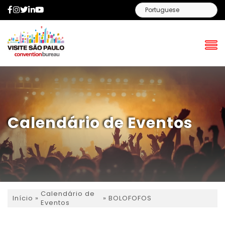
Facebook
Instagram
Twitter
LinkedIn
YouTube
Calendário de Eventos
Calendário de
»
»
BOLOFOFOS
Início
Eventos