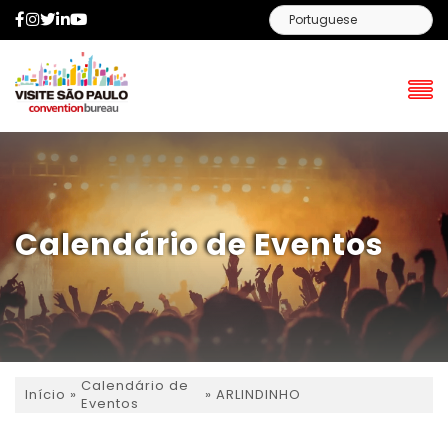
Facebook
Instagram
Twitter
LinkedIn
YouTube
Calendário de Eventos
Calendário de
»
»
ARLINDINHO
Início
Eventos