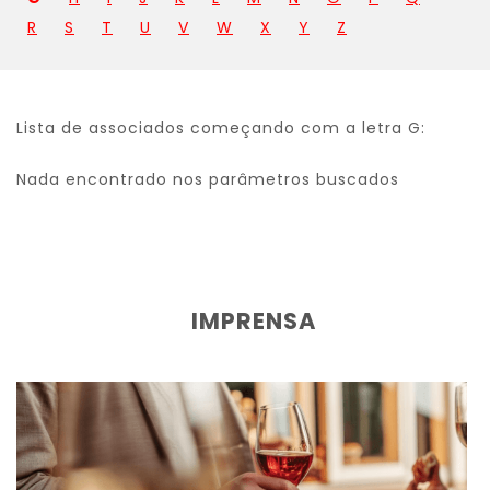
R
S
T
U
V
W
X
Y
Z
Lista de associados começando com a letra G:
Nada encontrado nos parâmetros buscados
IMPRENSA