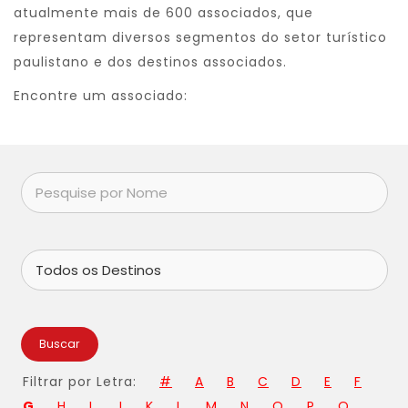
atualmente mais de 600 associados, que
representam diversos segmentos do setor turístico
paulistano e dos destinos associados.
Encontre um associado:
Buscar
Filtrar por Letra:
#
A
B
C
D
E
F
G
H
I
J
K
L
M
N
O
P
Q