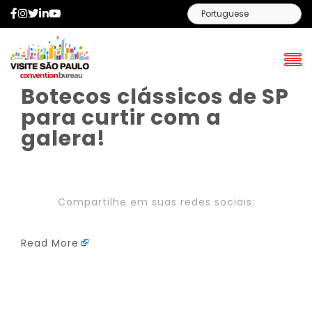
Facebook
Instagram
Twitter
LinkedIn
YouTube
Botecos clássicos de SP
para curtir com a
galera!
Compartilhe em suas redes sociais:
Read More