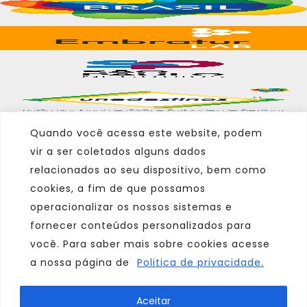
Quando você acessa este website, podem
vir a ser coletados alguns dados
Marca
relacionados ao seu dispositivo, bem como
cookies, a fim de que possamos
Parceiro
operacionalizar os nossos sistemas e
Afiliado
fornecer conteúdos personalizados para
você. Para saber mais sobre cookies acesse
a nossa página de
Politica de privacidade.
Consulte sempre um agente de viagem
Aceitar