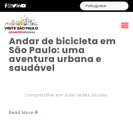
Facebook
Instagram
Twitter
LinkedIn
YouTube
Andar de bicicleta em
São Paulo: uma
aventura urbana e
saudável
Compartilhe em suas redes sociais:
Read More