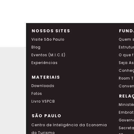
NOSSOS SITES
FUND
Visite São Paulo
Quem 
Blog
Estrutu
Eventos (M.I.C.E)
O que 
Experiências
Seja A
Conheç
MATERIAIS
Room T
Downloads
Conven
Fotos
RELA
Livro VSPCB
Ministé
Embrat
SÃO PAULO
Govern
Centro de Inteligência da Economia
Secret
do Turismo