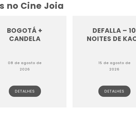
s no Cine Joia
BOGOTÁ +
DEFALLA – 10
CANDELA
NOITES DE KA
08 de agosto de
15 de agosto de
2026
2026
DETALHES
DETALHES