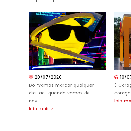
20/07/2026
-
18/0
Do “vamos marcar qualquer
3 Cora
dia” ao “quando vamos de
coração
nov...
leia ma
leia mais >