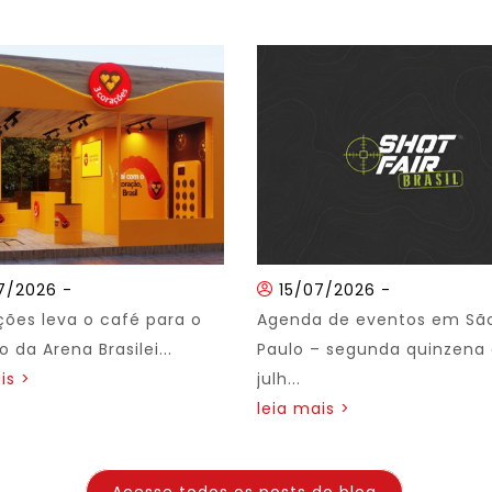
7/2026
-
15/07/2026
-
ções leva o café para o
Agenda de eventos em Sã
 da Arena Brasilei...
Paulo – segunda quinzena
is >
julh...
leia mais >