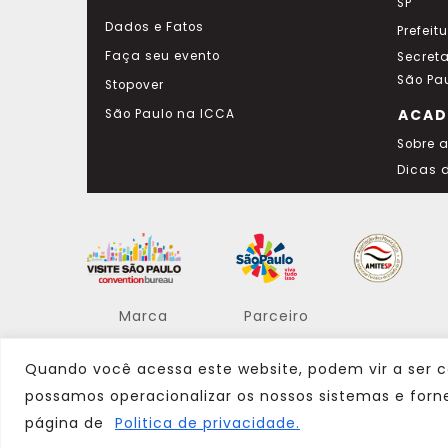
SP
Dados e Fatos
Prefeit
Faça seu evento
Secret
São Pa
Stopover
ACAD
São Paulo na ICCA
Sobre 
Dicas 
Marca
Parceiro
Quando você acessa este website, podem vir a ser c
possamos operacionalizar os nossos sistemas e forn
página de
Politica de privacidade.