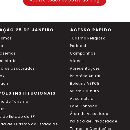
Acesse todos os posts do blog
AÇÃO 25 DE JANEIRO
ACESSO RÁPIDO
somos
Turismo Religioso
ra
Podcast
fazemos
Campanhas
ssociado
Vídeos
a os associados
Apresentações
ax
Relatório Anual
tion
Boletins VSPCB
SP em 1 Minuto
ÇÕES INSTITUCIONAIS
Assembleia
rio do Turismo
Fale Conosco
ur
Área do Associado
o do Estado de SP
Política de Privacidade
aria de Turismo do Estado de
Termos e Condições