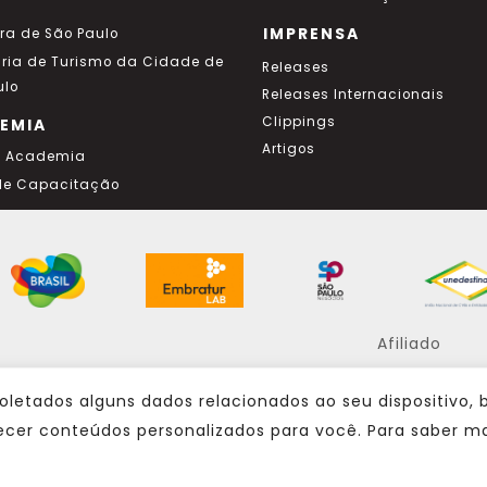
IMPRENSA
ura de São Paulo
aria de Turismo da Cidade de
Releases
ulo
Releases Internacionais
Clippings
EMIA
Artigos
a Academia
de Capacitação
Afiliado
oletados alguns dados relacionados ao seu dispositivo,
Consulte sempre um agente de viagem
ecer conteúdos personalizados para você. Para saber ma
@ 2024 – Todos os direitos reservados